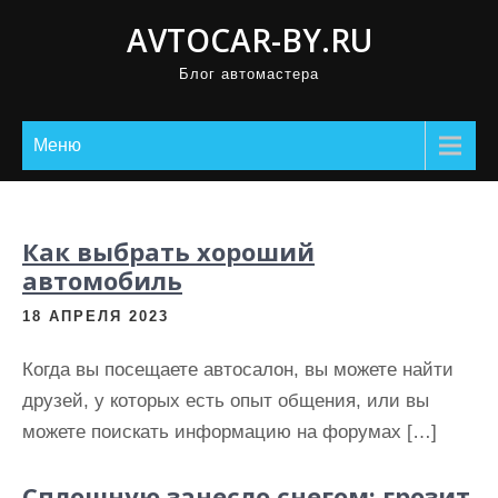
П
AVTOCAR-BY.RU
р
Блог автомастера
о
м
о
Меню
т
а
т
Как выбрать хороший
ь
автомобиль
к
18 АПРЕЛЯ 2023
с
о
Когда вы посещаете автосалон, вы можете найти
д
друзей, у которых есть опыт общения, или вы
е
можете поискать информацию на форумах […]
р
ж
Сплошную занесло снегом: грозит