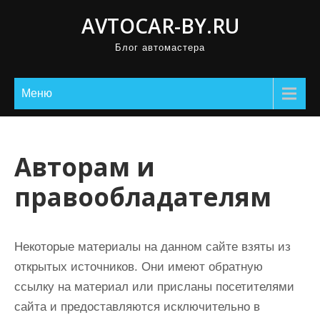
П
AVTOCAR-BY.RU
р
Блог автомастера
о
м
о
Меню
т
а
т
Авторам и
ь
правообладателям
к
с
о
Некоторые материалы на данном сайте взяты из
д
открытых источников. Они имеют обратную
е
ссылку на материал или присланы посетителями
р
сайта и предоставляются исключительно в
ж