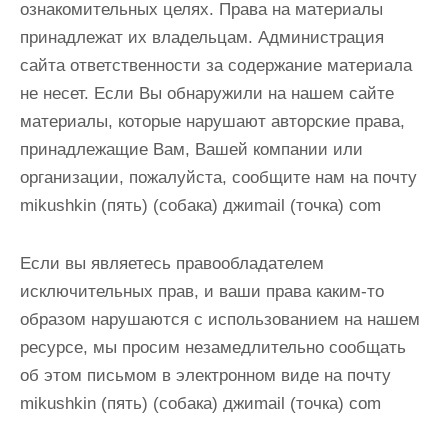
ознакомительных целях. Права на материалы
и
принадлежат их владельцам. Администрация
м
сайта ответственности за содержание материала
о
не несет. Если Вы обнаружили на нашем сайте
м
материалы, которые нарушают авторские права,
у
принадлежащие Вам, Вашей компании или
организации, пожалуйста, сообщите нам
на почту
mikushkin (пять) (собака) джиmail (точка) com
Если вы являетесь правообладателем
исключительных прав, и ваши права каким-то
образом нарушаются с использованием на нашем
ресурсе, мы просим незамедлительно сообщать
об этом письмом в электронном виде
на почту
mikushkin (пять) (собака) джиmail (точка) com