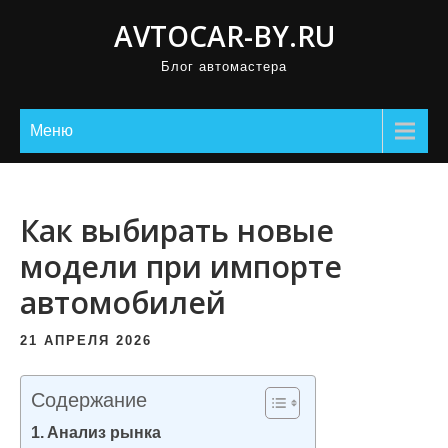
П
AVTOCAR-BY.RU
р
Блог автомастера
о
м
о
Меню
т
а
т
Как выбирать новые
ь
модели при импорте
к
автомобилей
с
о
21 АПРЕЛЯ 2026
д
е
Содержание
р
Анализ рынка
ж