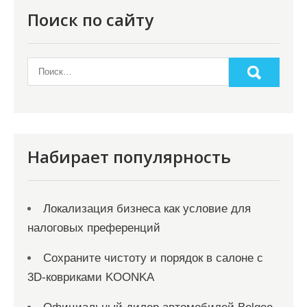
п
Поиск по сайту
о
з
а
п
и
с
Набирает популярность
я
м
Локализация бизнеса как условие для
налоговых преференций
Сохраните чистоту и порядок в салоне с
3D-ковриками KOONKA