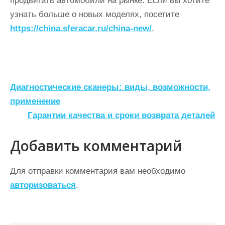
продвигать автомобили на рынке. Если вы хотите
узнать больше о новых моделях, посетите
https://china.sferacar.ru/china-new/
.
Н
Диагностические сканеры: виды, возможности,
а
применение
Гарантии качества и сроки возврата деталей
в
и
Добавить комментарий
г
а
Для отправки комментария вам необходимо
ц
авторизоваться
.
и
я