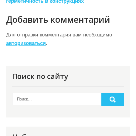
герметичность в конструкциях
и
г
Добавить комментарий
а
ц
Для отправки комментария вам необходимо
авторизоваться
.
и
я
п
о
Поиск по сайту
з
а
п
и
с