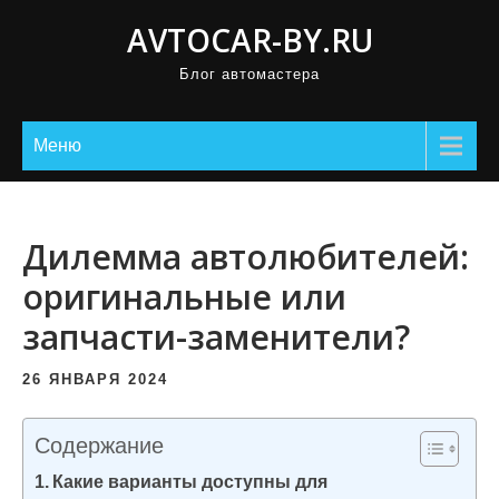
П
AVTOCAR-BY.RU
р
Блог автомастера
о
м
о
Меню
т
а
т
Дилемма автолюбителей:
ь
оригинальные или
к
запчасти-заменители?
с
о
26 ЯНВАРЯ 2024
д
е
Содержание
р
Какие варианты доступны для
ж