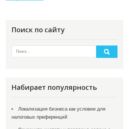
и
я
п
о
Поиск по сайту
з
а
п
и
с
я
Набирает популярность
м
Локализация бизнеса как условие для
налоговых преференций