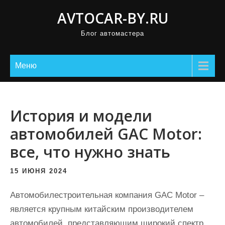
П
AVTOCAR-BY.RU
р
Блог автомастера
о
м
о
Меню
т
а
т
История и модели
ь
автомобилей GAC Motor:
к
все, что нужно знать
с
о
15 ИЮНЯ 2024
д
е
Автомобилестроительная компания GAC Motor –
р
является крупным китайским производителем
ж
автомобилей, представляющим широкий спектр