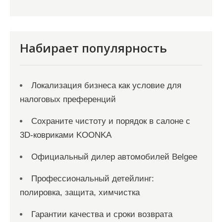
п
и
с
Набирает популярность
я
м
Локализация бизнеса как условие для
налоговых преференций
Сохраните чистоту и порядок в салоне с
3D-ковриками KOONKA
Официальный дилер автомобилей Belgee
Профессиональный детейлинг:
полировка, защита, химчистка
Гарантии качества и сроки возврата