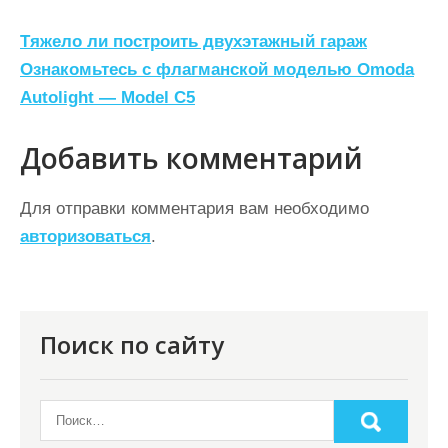
Н
Тяжело ли построить двухэтажный гараж
а
Ознакомьтесь с флагманской моделью Omoda
Autolight — Model C5
в
и
Добавить комментарий
г
а
Для отправки комментария вам необходимо
ц
авторизоваться
.
и
я
п
Поиск по сайту
о
з
а