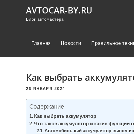
П
AVTOCAR-BY.RU
р
Блог автомастера
о
м
о
Главная
Новости
Правильное техн
т
а
т
ь
Как выбрать аккумулят
к
с
26 ЯНВАРЯ 2024
о
д
Содержание
е
Как выбрать аккумулятор
р
Что такое аккумулятор и какие функции
ж
Автомобильный аккумулятор выполняе