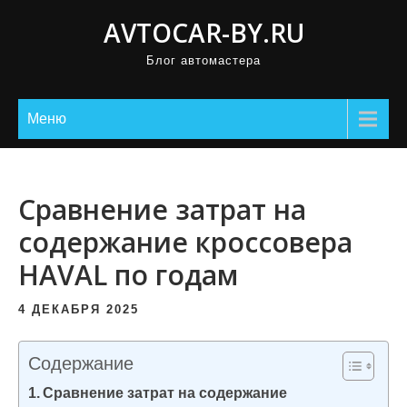
П
AVTOCAR-BY.RU
р
Блог автомастера
о
м
о
Меню
т
а
т
Сравнение затрат на
ь
содержание кроссовера
к
HAVAL по годам
с
о
4 ДЕКАБРЯ 2025
д
е
Содержание
р
Сравнение затрат на содержание
ж