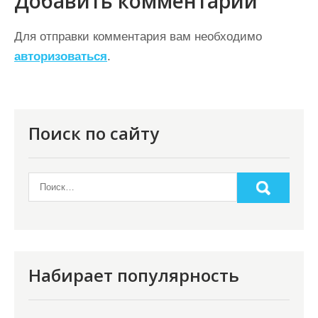
Добавить комментарий
а
ц
Для отправки комментария вам необходимо
авторизоваться
.
и
я
п
о
Поиск по сайту
з
а
п
и
с
я
Набирает популярность
м