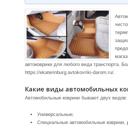
и
м
Автом
о
чисто
м
теряе
у
защищ
предо
магаз
автоковрики для любого вида транспорта. Б
https://ekaterinburg.avtokovriki-darom.ru/.
Какие виды автомобильных ко
Автомобильные коврики бывают двух видов:
Универсальные;
Специальные автомобильные коврики, 