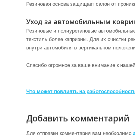
Резиновая основа защищает салон от проникн
Уход за автомобильным коври
Резиновые и полиуретановые автомобильные 
текстиль более капризны. Для их очистки р
внутри автомобиля в вертикальном положен
Спасибо огромное за ваше внимание к нашей
Н
Что может повлиять на работоспособност
а
в
Добавить комментарий
и
г
Для отправки комментария вам необходимо