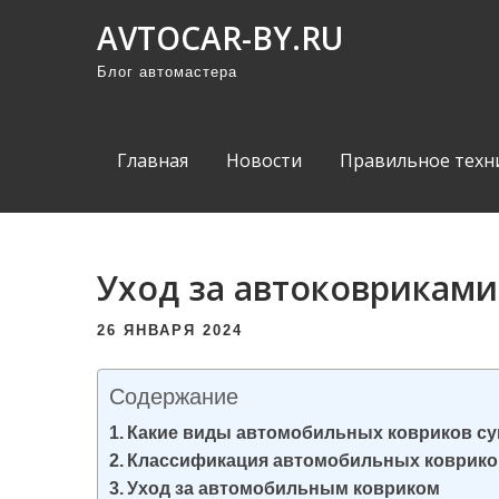
П
AVTOCAR-BY.RU
р
Блог автомастера
о
м
о
Главная
Новости
Правильное техн
т
а
т
ь
Уход за автоковриками
к
с
26 ЯНВАРЯ 2024
о
д
Содержание
е
Какие виды автомобильных ковриков с
р
Классификация автомобильных коврико
ж
Уход за автомобильным ковриком