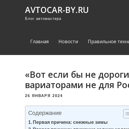
П
AVTOCAR-BY.RU
р
Блог автомастера
о
м
о
Главная
Новости
Правильное техн
т
а
т
ь
«Вот если бы не дорог
к
вариаторами не для Ро
с
о
26 ЯНВАРЯ 2024
д
е
Содержание
р
Первая причина: снежные зимы
ж