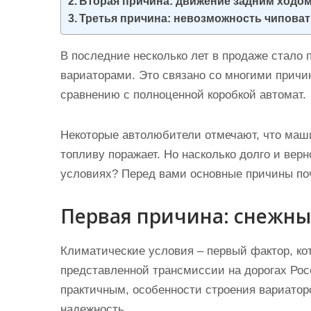
Вторая причина: движение задним ходо
и
Третья причина: невозможность чипова
м
о
В последние несколько лет в продаже стало
м
вариаторами. Это связано со многими причи
у
сравнению с полноценной коробкой автомат.
Некоторые автолюбители отмечают, что маши
топливу поражает. Но насколько долго и вер
условиях? Перед вами основные причины поч
Первая причина: снежн
Климатические условия – первый фактор, ко
представленной трансмиссии на дорогах Росс
практичным, особенности строения вариатор
надежность.