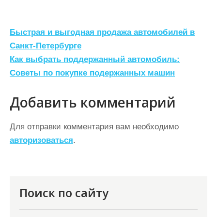
Н
Быстрая и выгодная продажа автомобилей в
а
Санкт-Петербурге
Как выбрать поддержанный автомобиль:
в
Советы по покупке подержанных машин
и
г
Добавить комментарий
а
ц
Для отправки комментария вам необходимо
авторизоваться
.
и
я
п
о
Поиск по сайту
з