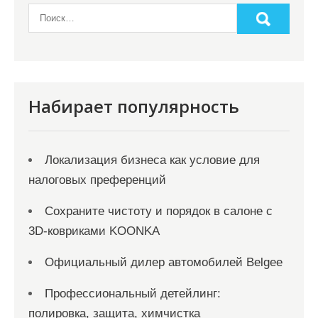
а
п
и
с
я
Набирает популярность
м
Локализация бизнеса как условие для
налоговых преференций
Сохраните чистоту и порядок в салоне с
3D-ковриками KOONKA
Официальный дилер автомобилей Belgee
Профессиональный детейлинг:
полировка, защита, химчистка