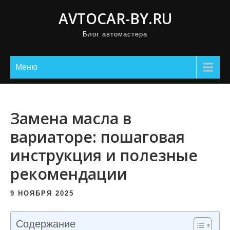
П
AVTOCAR-BY.RU
р
Блог автомастера
о
м
о
Меню
т
а
т
Замена масла в
ь
вариаторе: пошаговая
к
инструкция и полезные
с
о
рекомендации
д
е
9 НОЯБРЯ 2025
р
ж
Содержание