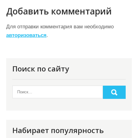
и
Добавить комментарий
г
а
Для отправки комментария вам необходимо
ц
авторизоваться
.
и
я
п
Поиск по сайту
о
з
а
п
и
с
Набирает популярность