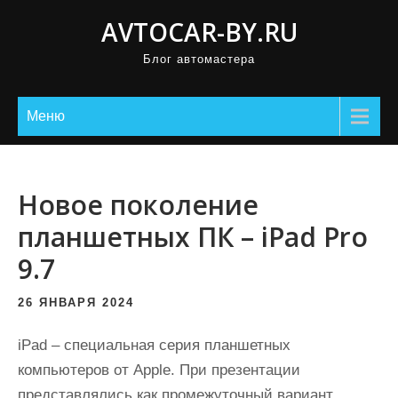
П
AVTOCAR-BY.RU
р
Блог автомастера
о
м
о
Меню
т
а
т
Новое поколение
ь
планшетных ПК – iPad Pro
к
9.7
с
о
26 ЯНВАРЯ 2024
д
е
iPad – специальная серия планшетных
р
компьютеров от Apple. При презентации
ж
представлялись как промежуточный вариант