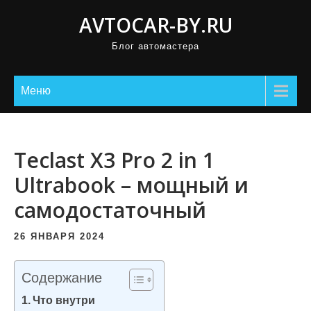
П
AVTOCAR-BY.RU
р
Блог автомастера
о
м
о
Меню
т
а
т
Teclast X3 Pro 2 in 1
ь
Ultrabook – мощный и
к
самодостаточный
с
о
26 ЯНВАРЯ 2024
д
е
Содержание
р
Что внутри
ж