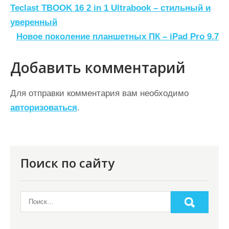
Н
Teclast TBOOK 16 2 in 1 Ultrabook – стильный и
а
уверенный
Новое поколение планшетных ПК – iPad Pro 9.7
в
и
Добавить комментарий
г
а
Для отправки комментария вам необходимо
ц
авторизоваться
.
и
я
п
Поиск по сайту
о
з
а
п